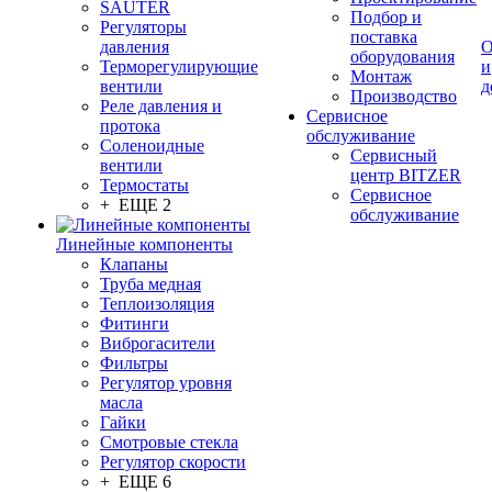
SAUTER
Подбор и
Регуляторы
поставка
давления
О
оборудования
Терморегулирующие
и
Монтаж
вентили
д
Производство
Реле давления и
Сервисное
протока
обслуживание
Соленоидные
Сервисный
вентили
центр BITZER
Термостаты
Сервисное
+ ЕЩЕ 2
обслуживание
Линейные компоненты
Клапаны
Труба медная
Теплоизоляция
Фитинги
Виброгасители
Фильтры
Регулятор уровня
масла
Гайки
Смотровые стекла
Регулятор скорости
+ ЕЩЕ 6