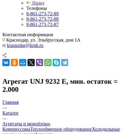
Назад
Телефоны
8-861-273-72-89
8-861-273-72-88
8-861-273-72-87
Контактная информация
Краснодар, ул. Эльбрусская, дом 1А
krasnodar@kmh.ru
Агрегат UNJ 9232 E, мин. остаток =
2.000
Главная
—
Каталог
—
Агрегаты и моноблоки
Компрессоры
Теплообменное оборудование
Холодильные