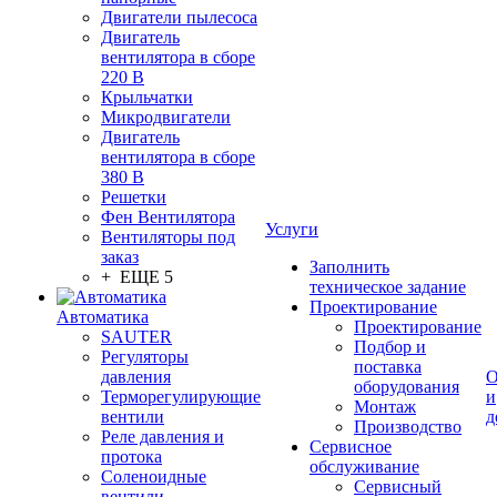
Двигатели пылесоса
Двигатель
вентилятора в сборе
220 В
Крыльчатки
Микродвигатели
Двигатель
вентилятора в сборе
380 В
Решетки
Фен Вентилятора
Услуги
Вентиляторы под
заказ
Заполнить
+ ЕЩЕ 5
техническое задание
Проектирование
Автоматика
Проектирование
SAUTER
Подбор и
Регуляторы
поставка
давления
О
оборудования
Терморегулирующие
и
Монтаж
вентили
д
Производство
Реле давления и
Сервисное
протока
обслуживание
Соленоидные
Сервисный
вентили