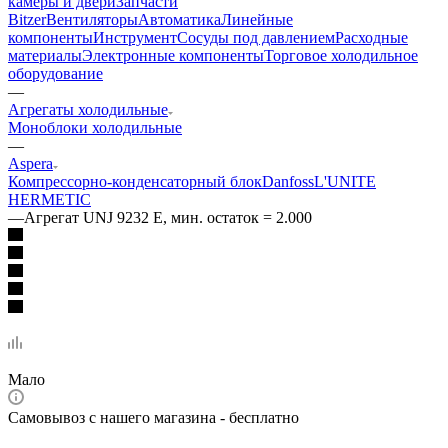
камеры и двери
Запчасти
Bitzer
Вентиляторы
Автоматика
Линейные
компоненты
Инструмент
Сосуды под давлением
Расходные
материалы
Электронные компоненты
Торговое холодильное
оборудование
—
Агрегаты холодильные
Моноблоки холодильные
—
Aspera
Компрессорно-конденсаторный блок
Danfoss
L'UNITE
HERMETIC
—
Агрегат UNJ 9232 E, мин. остаток = 2.000
Мало
Самовывоз с нашего магазина - бесплатно