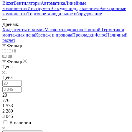
Bitzer
Вентиляторы
Автоматика
Линейные
компоненты
Инструмент
Сосуды под давлением
Электронные
компоненты
Торговое холодильное оборудование
—
Дренаж
Хладагенты и химия
Масло холодильное
Припой
Герметик и
монтажная пена
Крепёж и провода
Прокладки
Флюс
Наличный
расчет
Фильтр
Фильтр
Цена
Цена
20
776
1 533
2 289
3 045
В наличии