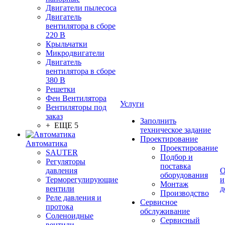
Двигатели пылесоса
Двигатель
вентилятора в сборе
220 В
Крыльчатки
Микродвигатели
Двигатель
вентилятора в сборе
380 В
Решетки
Фен Вентилятора
Услуги
Вентиляторы под
заказ
Заполнить
+ ЕЩЕ 5
техническое задание
Проектирование
Автоматика
Проектирование
SAUTER
Подбор и
Регуляторы
поставка
давления
О
оборудования
Терморегулирующие
и
Монтаж
вентили
д
Производство
Реле давления и
Сервисное
протока
обслуживание
Соленоидные
Сервисный
вентили