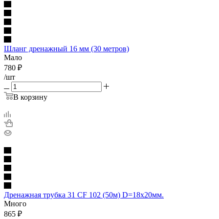
Шланг дренажный 16 мм (30 метров)
Мало
780
₽
/шт
В корзину
Дренажная трубка 31 CF 102 (50м) D=18х20мм.
Много
865
₽