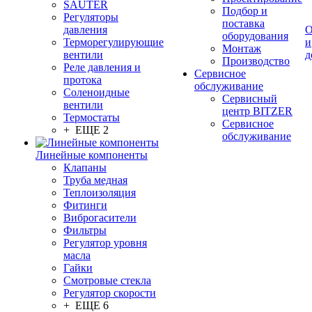
SAUTER
Подбор и
Регуляторы
поставка
давления
О
оборудования
Терморегулирующие
и
Монтаж
вентили
д
Производство
Реле давления и
Сервисное
протока
обслуживание
Соленоидные
Сервисный
вентили
центр BITZER
Термостаты
Сервисное
+ ЕЩЕ 2
обслуживание
Линейные компоненты
Клапаны
Труба медная
Теплоизоляция
Фитинги
Виброгасители
Фильтры
Регулятор уровня
масла
Гайки
Смотровые стекла
Регулятор скорости
+ ЕЩЕ 6