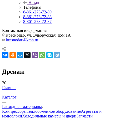
Назад
Телефоны
8-861-273-72-89
8-861-273-72-88
8-861-273-72-87
Контактная информация
Краснодар, ул. Эльбрусская, дом 1А
krasnodar@kmh.ru
Дренаж
20
Главная
—
Каталог
—
Расходные материалы
Компрессоры
Теплообменное оборудование
Агрегаты и
моноблоки
Холодильные камеры и двери
Запчасти