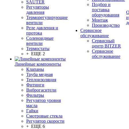
SAUTER
Подбор и
Регуляторы
поставка
давления
О
оборудования
Терморегулирующие
и
Монтаж
вентили
д
Производство
Реле давления и
Сервисное
протока
обслуживание
Соленоидные
Сервисный
вентили
центр BITZER
Термостаты
Сервисное
+ ЕЩЕ 2
обслуживание
Линейные компоненты
Клапаны
Труба медная
Теплоизоляция
Фитинги
Виброгасители
Фильтры
Регулятор уровня
масла
Гайки
Смотровые стекла
Регулятор скорости
+ ЕЩЕ 6