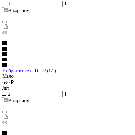
В корзину
Виброгаситель DH-2 (1/2)
Мало
690
₽
/шт
В корзину