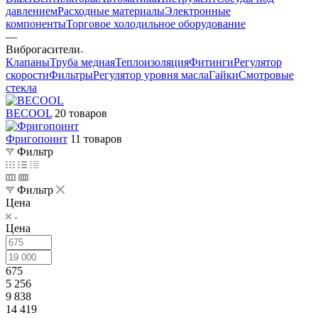
давлением
Расходные материалы
Электронные
компоненты
Торговое холодильное оборудование
—
Виброгасители
Клапаны
Труба медная
Теплоизоляция
Фитинги
Регулятор
скорости
Фильтры
Регулятор уровня масла
Гайки
Смотровые
стекла
BECOOL
20 товаров
Фригопоинт
11 товаров
Фильтр
Фильтр
Цена
Цена
675
5 256
9 838
14 419