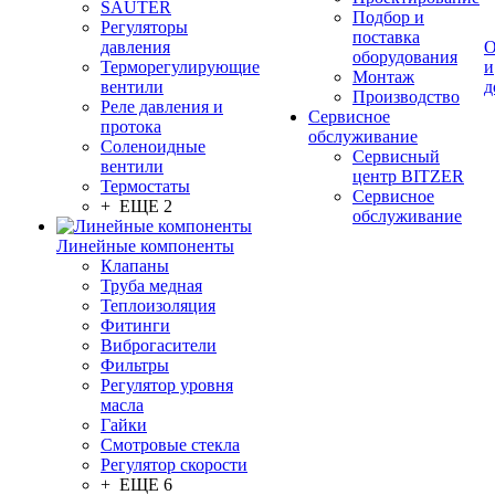
SAUTER
Подбор и
Регуляторы
поставка
давления
О
оборудования
Терморегулирующие
и
Монтаж
вентили
д
Производство
Реле давления и
Сервисное
протока
обслуживание
Соленоидные
Сервисный
вентили
центр BITZER
Термостаты
Сервисное
+ ЕЩЕ 2
обслуживание
Линейные компоненты
Клапаны
Труба медная
Теплоизоляция
Фитинги
Виброгасители
Фильтры
Регулятор уровня
масла
Гайки
Смотровые стекла
Регулятор скорости
+ ЕЩЕ 6