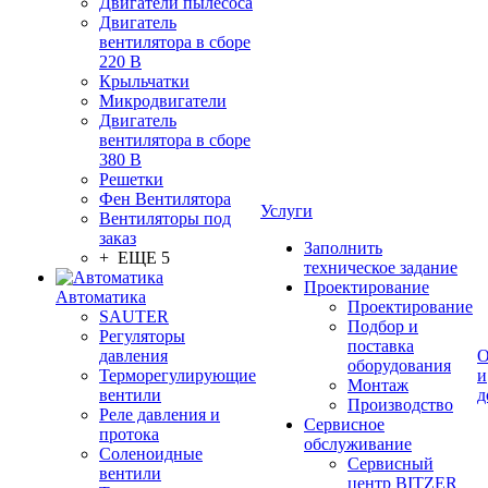
Двигатели пылесоса
Двигатель
вентилятора в сборе
220 В
Крыльчатки
Микродвигатели
Двигатель
вентилятора в сборе
380 В
Решетки
Фен Вентилятора
Услуги
Вентиляторы под
заказ
Заполнить
+ ЕЩЕ 5
техническое задание
Проектирование
Автоматика
Проектирование
SAUTER
Подбор и
Регуляторы
поставка
давления
О
оборудования
Терморегулирующие
и
Монтаж
вентили
д
Производство
Реле давления и
Сервисное
протока
обслуживание
Соленоидные
Сервисный
вентили
центр BITZER