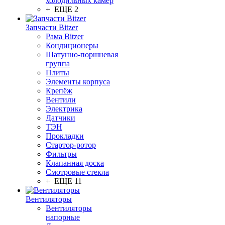
холодильных камер
+ ЕЩЕ 2
Запчасти Bitzer
Рама Bitzer
Кондиционеры
Шатунно-поршневая
группа
Плиты
Элементы корпуса
Крепёж
Вентили
Электрика
Датчики
ТЭН
Прокладки
Стартор-ротор
Фильтры
Клапанная доска
Смотровые стекла
+ ЕЩЕ 11
Вентиляторы
Вентиляторы
напорные