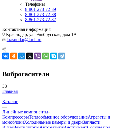
Телефоны
8-861-273-72-89
8-861-273-72-88
8-861-273-72-87
Контактная информация
Краснодар, ул. Эльбрусская, дом 1А
krasnodar@kmh.ru
Виброгасители
33
Главная
—
Каталог
—
Линейные компоненты
Компрессоры
Теплообменное оборудование
Агрегаты и
моноблоки
Холодильные камеры и двери
Запчасти
Bitzer
Вентиляторы
Автоматика
Инструмент
Сосуды под