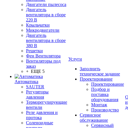
Двигатели пылесоса
Двигатель
вентилятора в сборе
220 В
Крыльчатки
Микродвигатели
Двигатель
вентилятора в сборе
380 В
Решетки
Фен Вентилятора
Услуги
Вентиляторы под
заказ
Заполнить
+ ЕЩЕ 5
техническое задание
Проектирование
Автоматика
Проектирование
SAUTER
Подбор и
Регуляторы
поставка
давления
О
оборудования
Терморегулирующие
и
Монтаж
вентили
д
Производство
Реле давления и
Сервисное
протока
обслуживание
Соленоидные
Сервисный
вентили