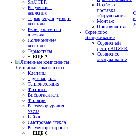
SAUTER
Подбор и
Регуляторы
поставка
давления
О
оборудования
Терморегулирующие
и
Монтаж
вентили
д
Производство
Реле давления и
Сервисное
протока
обслуживание
Соленоидные
Сервисный
вентили
центр BITZER
Термостаты
Сервисное
+ ЕЩЕ 2
обслуживание
Линейные компоненты
Клапаны
Труба медная
Теплоизоляция
Фитинги
Виброгасители
Фильтры
Регулятор уровня
масла
Гайки
Смотровые стекла
Регулятор скорости
+ ЕЩЕ 6