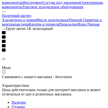
компоненты
Инструмент
Сосуды под давлением
Электронные
компоненты
Торговое холодильное оборудование
—
Наличный расчет
Хладагенты и химия
Масло холодильное
Припой
Герметик и
монтажная пена
Крепёж и провода
Прокладки
Флюс
Дренаж
—
Грунт автоп 1К эплксидный
Мало
Самовывоз с нашего магазина - бесплатно
Характеристики
Цена действительна только для интернет-магазина и может
отличаться от цен в розничных магазинах
Наличие
Отзывы