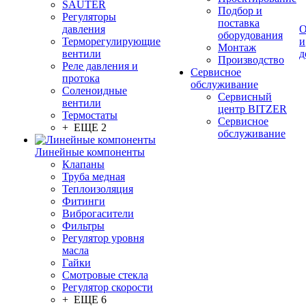
SAUTER
Подбор и
Регуляторы
поставка
давления
О
оборудования
Терморегулирующие
и
Монтаж
вентили
д
Производство
Реле давления и
Сервисное
протока
обслуживание
Соленоидные
Сервисный
вентили
центр BITZER
Термостаты
Сервисное
+ ЕЩЕ 2
обслуживание
Линейные компоненты
Клапаны
Труба медная
Теплоизоляция
Фитинги
Виброгасители
Фильтры
Регулятор уровня
масла
Гайки
Смотровые стекла
Регулятор скорости
+ ЕЩЕ 6