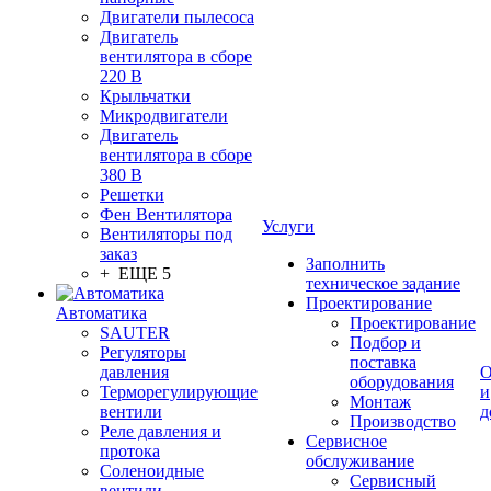
Двигатели пылесоса
Двигатель
вентилятора в сборе
220 В
Крыльчатки
Микродвигатели
Двигатель
вентилятора в сборе
380 В
Решетки
Фен Вентилятора
Услуги
Вентиляторы под
заказ
Заполнить
+ ЕЩЕ 5
техническое задание
Проектирование
Автоматика
Проектирование
SAUTER
Подбор и
Регуляторы
поставка
давления
О
оборудования
Терморегулирующие
и
Монтаж
вентили
д
Производство
Реле давления и
Сервисное
протока
обслуживание
Соленоидные
Сервисный
вентили