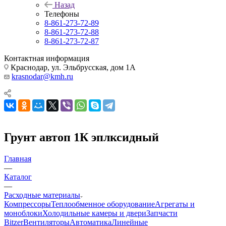
Назад
Телефоны
8-861-273-72-89
8-861-273-72-88
8-861-273-72-87
Контактная информация
Краснодар, ул. Эльбрусская, дом 1А
krasnodar@kmh.ru
Грунт автоп 1К эплксидный
Главная
—
Каталог
—
Расходные материалы
Компрессоры
Теплообменное оборудование
Агрегаты и
моноблоки
Холодильные камеры и двери
Запчасти
Bitzer
Вентиляторы
Автоматика
Линейные